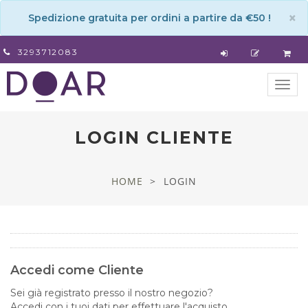
×
Spedizione gratuita per ordini a partire da €50 !
3293712083
Togg
navig
LOGIN CLIENTE
HOME
LOGIN
Accedi come Cliente
Sei già registrato presso il nostro negozio?
Accedi con i tuoi dati per effettuare l'acquisto.