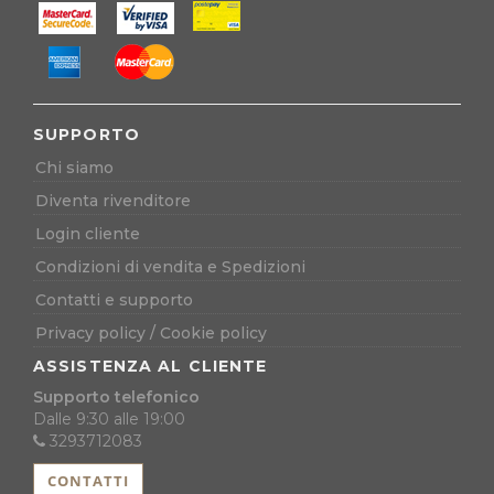
SUPPORTO
Chi siamo
Diventa rivenditore
Login cliente
Condizioni di vendita e Spedizioni
Contatti e supporto
Privacy policy
/
Cookie policy
ASSISTENZA AL CLIENTE
Supporto telefonico
Dalle 9:30 alle 19:00
3293712083
CONTATTI