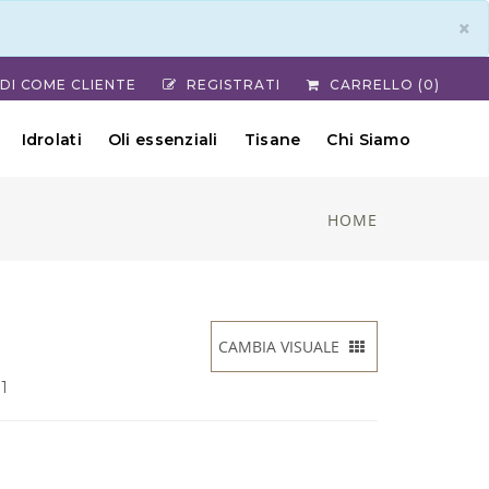
×
DI COME CLIENTE
REGISTRATI
CARRELLO (0)
Idrolati
Oli essenziali
Tisane
Chi Siamo
HOME
CAMBIA VISUALE
a
 1