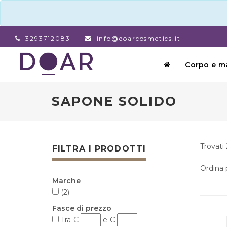
3293712083
info@doarcosmetics.it
Corpo e m
SAPONE SOLIDO
Trovati 
FILTRA I PRODOTTI
Ordina
Marche
(2)
Fasce di prezzo
Tra €
e €