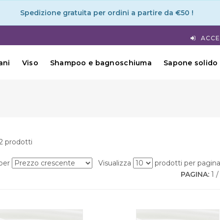
Spedizione gratuita per ordini a partire da €50 !
ACCE
ani
Viso
Shampoo e bagnoschiuma
Sapone solido
2 prodotti
 per
Visualizza
prodotti per pagin
PAGINA:
1 /