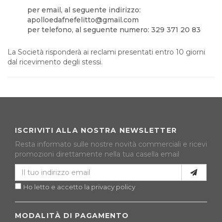
per email, al seguente indirizzo:
apolloedafnefelitto@gmail.com
per telefono, al seguente numero: 329 371 20 83
La Società risponderà ai reclami presentati entro 10 giorni
dal ricevimento degli stessi.
ISCRIVITI ALLA NOSTRA NEWSLETTER
Resta informato sulle nostre novità commerciali e ricevi
promozioni direttamente nella tua casella email
Ho letto e accetto la privacy policy
MODALITÀ DI PAGAMENTO