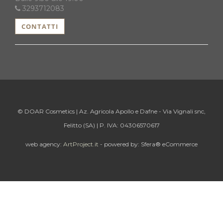
3293712083
CONTATTI
© DOAR Cosmetics | Az. Agricola Apollo e Dafne - Via Vignali snc,
Felitto (SA) | P. IVA: 04306570617
web agency:
ArtProject.it
- powered by: Sfera® eCommerce