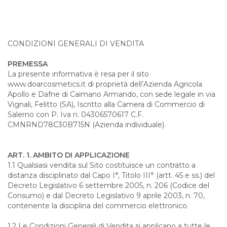
CONDIZIONI GENERALI DI VENDITA
PREMESSA
La presente informativa è resa per il sito
www.doarcosmetics.it di proprietà dell’Azienda Agricola
Apollo e Dafne di Caimano Armando, con sede legale in via
Vignali, Felitto (SA), Iscritto alla Camera di Commercio di
Salerno con P. Iva n. 04306570617 C.F.
CMNRND78C30B715N (Azienda individuale).
ART. 1. AMBITO DI APPLICAZIONE
1.1 Qualsiasi vendita sul Sito costituisce un contratto a
distanza disciplinato dal Capo I°, Titolo III° (artt. 45 e ss.) del
Decreto Legislativo 6 settembre 2005, n. 206 (Codice del
Consumo) e dal Decreto Legislativo 9 aprile 2003, n. 70,
contenente la disciplina del commercio elettronico.
1.2 Le Condizioni Generali di Vendita si applicano a tutte le