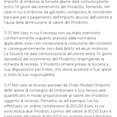
importo di rimborso la Società gliene darà comunicazione
entro 10 giorni dal ricevimento del Prodotto, fornendo, nel
caso in cui il rimborso sia già stato corrisposto, le coordinate
bancarie per il pagamento dell’importo dovuto dall’utente a
causa della diminuzione di valore del Prodotto.
11.10 Nel caso in cui il recesso non sia stato esercitato
conformemente a quanto previsto dalla normativa
applicabile, esso non comporterà la risoluzione del contratto
e, conseguentemente, non darà diritto ad alcun rimborso.
La Società ne darà comunicazione all'utente entro 10 giorni
(lavorativi) dal ricevimento del Prodotto, respingendo la
richiesta di recesso. Il Prodotto rimarrà presso la Società a
Sua disposizione per il ritiro, che dovrà avvenire a Sue spese
e sotto la Sua responsabilità.
11.11 Nel caso di recesso parziale da Ordini Multipli l’importo
delle spese di consegna da rimborsare a Suo favore sarà
quantificato in modo proporzionale al valore del Prodotto
oggetto di recesso. Pertanto, se ad esempio, Lei ha
effettuato un ordine complessivo di 200,00 Euro, in cui
sono inclusi due Prodotti, il primo del valore di 50,00 Euro e
il secondo del valore di 150,00 Euro, e restituisce il Prodotto