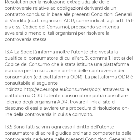
Resolution per la risoluzione extragiudiziale delle
controversie relative ad obbligazioni derivanti da un
contratto concluso in base alle presenti Condizioni Generali
di Vendita (cc.d.. organismi ADR, come indicati agli artt. 141-
bis e ss. Codice del Consumo), precisando se intenda
avvalersi o meno di tali organismi per risolvere la
controversia stessa.
13.4 La Società informa inoltre l'utente che rivesta la
qualifica di consumatore di cui all'art. 3, comma 1, lett a) del
Codice del Consumo che è stata istituita una piattaforma
europea per la risoluzione on-line delle controversie dei
consumatori (c.d. piattaforma ODR). La piattaforma ODR è
consultabile al seguente
indirizzo http://ec.europa.eu/consumers/odr/; attraverso la
piattaforma ODR l'utente consumatore potrà consultare
l'elenco degli organismi ADR, trovare il link al sito di
ciascuno di essi e avviare una procedura di risoluzione on-
line della controversia in cui sia coinvolto.
13.5 Sono fatti salvi in ogni caso il diritto dell'utente
consumatore di adire il giudice ordinario competente della
controversia derivante dalle presenti Condizioni Generali di