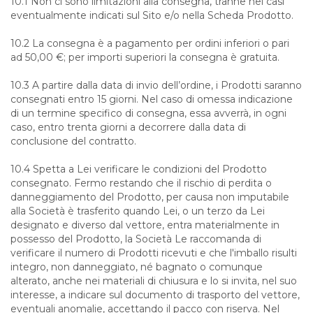
10.1 Non ci sono limitazioni alla consegna, tranne nei casi
eventualmente indicati sul Sito e/o nella Scheda Prodotto.
10.2 La consegna è a pagamento per ordini inferiori o pari
ad 50,00 €; per importi superiori la consegna è gratuita.
10.3 A partire dalla data di invio dell’ordine, i Prodotti saranno
consegnati entro 15 giorni. Nel caso di omessa indicazione
di un termine specifico di consegna, essa avverrà, in ogni
caso, entro trenta giorni a decorrere dalla data di
conclusione del contratto.
10.4 Spetta a Lei verificare le condizioni del Prodotto
consegnato. Fermo restando che il rischio di perdita o
danneggiamento del Prodotto, per causa non imputabile
alla Società è trasferito quando Lei, o un terzo da Lei
designato e diverso dal vettore, entra materialmente in
possesso del Prodotto, la Società Le raccomanda di
verificare il numero di Prodotti ricevuti e che l'imballo risulti
integro, non danneggiato, né bagnato o comunque
alterato, anche nei materiali di chiusura e lo si invita, nel suo
interesse, a indicare sul documento di trasporto del vettore,
eventuali anomalie, accettando il pacco con riserva. Nel