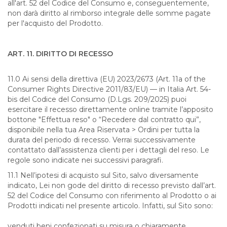
all'art. 52 del Codice del Consumo e, conseguentemente,
non darà diritto al rimborso integrale delle somme pagate
per l'acquisto del Prodotto.
ART. 11. DIRITTO DI RECESSO
11.0 Ai sensi della direttiva (EU) 2023/2673 (Art. 11a of the
Consumer Rights Directive 2011/83/EU) — in Italia Art. 54-
bis del Codice del Consumo (D.Lgs. 209/2025) puoi
esercitare il recesso direttamente online tramite l’apposito
bottone "Effettua reso" o “Recedere dal contratto qui”,
disponibile nella tua Area Riservata > Ordini per tutta la
durata del periodo di recesso. Verrai successivamente
contattato dall’assistenza clienti per i dettagli del reso. Le
regole sono indicate nei successivi paragrafi.
11.1 Nell’ipotesi di acquisto sul Sito, salvo diversamente
indicato, Lei non gode del diritto di recesso previsto dall’art.
52 del Codice del Consumo con riferimento al Prodotto o ai
Prodotti indicati nel presente articolo. Infatti, sul Sito sono:
venduti beni confezionati su misura o chiaramente