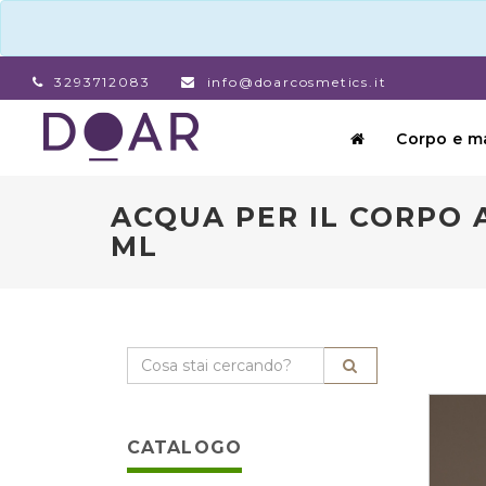
3293712083
info@doarcosmetics.it
Corpo e m
ACQUA PER IL CORPO 
ML
CATALOGO