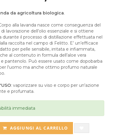
nda da agricoltura biologica
.
Corpo alla lavanda nasce come conseguenza del
di lavorazione dell’olio essenziale e si ottiene
a durante il processo di distillazione effettuata nel
dalla raccolta nel campo di Felitto. E’ un’efficace
adatto per pelle sensibile, irritata e infiammata,
che al contenuto in formula dell’aloe vera
a e pantenolo. Può essere usato come dopobarba
 per l'uomo ma anche ottimo profumo naturale
po.
'USO
: vaporizzare su viso e corpo per un'azione
ante e profumata.
ibilità immediata
AGGIUNGI AL CARRELLO