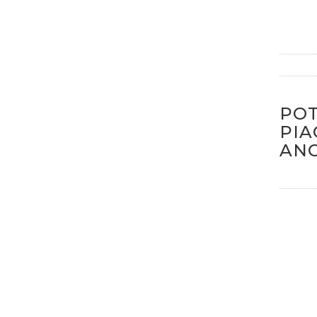
PO
PIA
AN