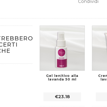
Condividi
TREBBERO
CERTI
CHE
Gel lenitivo alla
Crem
lavanda 50 ml
la
€23.18