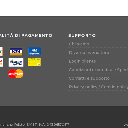
LITÀ DI PAGAMENTO
SUPPORTO
Chi siamo
Diventa rivenditore
Login cliente
Condizioni di vendita e Sped
Contatti e supporto
Privacy policy
/
Cookie polic
ali snc, Felitto (SA) | P. IVA: 04306570617
we