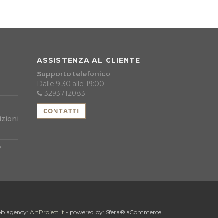
ASSISTENZA AL CLIENTE
Supporto telefonico
Dalle 9:30 alle 19:00
3293712083
CONTATTI
izioni
y
b agency:
ArtProject.it
- powered by: Sfera® eCommerce