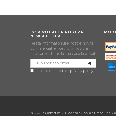
ISCRIVITI ALLA NOSTRA
MODA
NEWSLETTER
Resta informato sulle nostre novità
commerciali e ricevi promozioni
direttamente nella tua casella email
Ho letto e accetto la privacy policy
© DOAR Cosmetics | Az. Agricola Apollo e Dafne - Via Vign