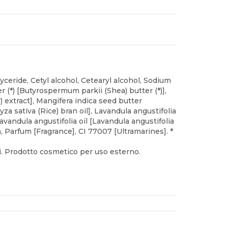
lyceride, Cetyl alcohol, Cetearyl alcohol, Sodium
 (*) [Butyrospermum parkii (Shea) butter (*)],
) extract], Mangifera indica seed butter
za sativa (Rice) bran oil], Lavandula angustifolia
avandula angustifolia oil [Lavandula angustifolia
, Parfum [Fragrance], CI 77007 [Ultramarines]. *
li. Prodotto cosmetico per uso esterno.