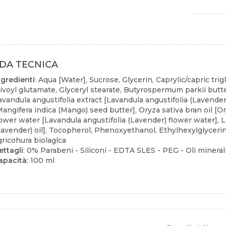
DA TECNICA
ngredienti
: Aqua [Water], Sucrose, Glycerin, Caprylic/capric trig
livoyl glutamate, Glyceryl stearate, Butyrospermum parkii butter
avandula angustifolia extract [Lavandula angustifolia (Lavender
Mangifera indica (Mango) seed butter], Oryza sativa bran oil [Ory
lower water [Lavandula angustifolia (Lavender) flower water], L
Lavender) oil], Tocopherol, Phenoxyethanol, Ethylhexylglycerin
gricohura biolaglca
ettagli
: 0% Parabeni - Siliconi - EDTA SLES - PEG - Oli minera
apacità
: 100 ml