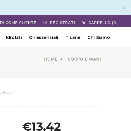
×
DI COME CLIENTE
REGISTRATI
CARRELLO (0)
Idrolati
Oli essenziali
Tisane
Chi Siamo
HOME
CORPO E MANI
TTAGLI
€13,42