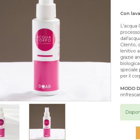
Con lava
L'acqua 
processo 
dall’acqu
Cilento, 
lenitivo 
grazie an
biologic
speciale
per il cor
MODO D
rinfresc
Dispon